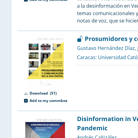
1
a la desinformación en V
1
temas comunicacionales y 
1
notas de voz, que se hici
1
1
Prosumidores y co
1
1
Gustavo Hernández Díaz
,
1
Caracas:
Universidad Cató
1
1
Download
(51)
Add to my commbox
Disinformation in V
Pandemic
Andrés Cañizález