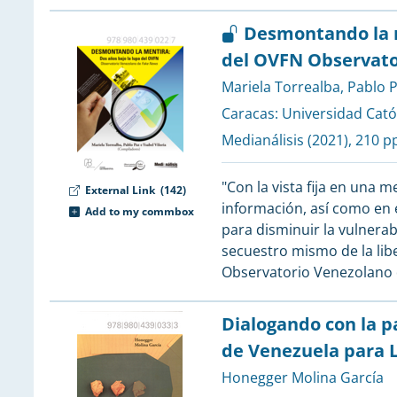
1
Desmontando la m
1
del OVFN Observato
1
Mariela Torrealba
,
Pablo 
1
Caracas:
Universidad Cató
Medianálisis
(2021), 210 pp
1
1
"Con la vista fija en una 
External Link
(142)
información, así como en 
Add to my commbox
1
para disminuir la vulnerab
1
secuestro mismo de la libe
Observatorio Venezolano
1
Dialogando con la p
1
de Venezuela para 
1
1
Honegger Molina García