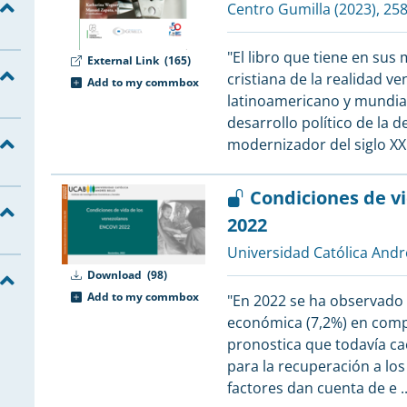
2
Centro Gumilla
(2023), 258
2
"El libro que tiene en su
External Link
(165)
2
cristiana de la realidad v
Add to my commbox
1
latinoamericano y mundia
1
desarrollo político de la
modernizador del siglo XX
1
1
Condiciones de v
1
2022
1
1
Universidad Católica Andr
Download
(98)
Add to my commbox
"En 2022 se ha observado u
1
económica (7,2%) en comp
1
pronostica que todavía cae
1
para la recuperación a los
factores dan cuenta de e
.