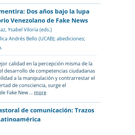
entira: Dos años bajo la lupa
rio Venezolano de Fake News
Paz
,
Ysabel Viloria (eds.)
lica Andrés Bello (UCAB)
;
abediciones
;
.
mejor calidad en la percepción misma de la
el desarrollo de competencias ciudadanas
ilidad a la manipulación y contrarrestar el
rtad de consciencia, surge el
 de Fake New
...
more
astoral de comunicación: Trazos
Latinoamérica