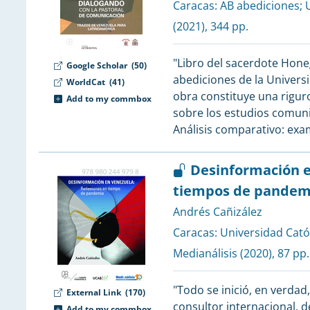
1
Caracas:
AB abediciones
;
1
(2021), 344 pp.
1
"Libro del sacerdote Hone
1
Google Scholar
(50)
abediciones de la Universi
1
WorldCat
(41)
obra constituye una rigur
1
Add to my commbox
sobre los estudios comuni
1
Análisis comparativo: exa
1
1
Desinformación e
1
tiempos de pandem
1
Andrés Cañizález
1
Caracas:
Universidad Cató
1
Medianálisis
(2020), 87 pp.
1
1
"Todo se inició, en verdad
External Link
(170)
1
consultor internacional, d
Add to my commbox