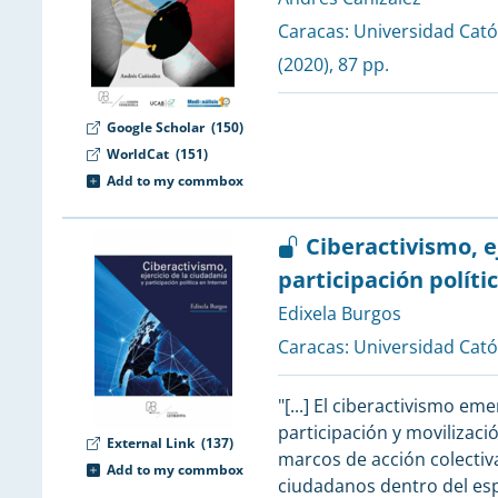
Caracas:
Universidad Cató
(2020), 87 pp.
Google Scholar
(150)
WorldCat
(151)
Add to my commbox
Ciberactivismo, e
participación políti
Edixela Burgos
Caracas:
Universidad Cató
"[...] El ciberactivismo 
participación y movilizaci
External Link
(137)
marcos de acción colectiv
Add to my commbox
ciudadanos dentro del esp