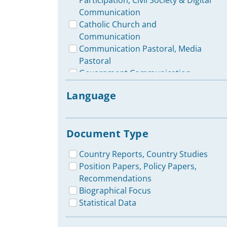
Participation, Civil Society & Digital
Communication
Catholic Church and
Communication
Communication Pastoral, Media
Pastoral
Government Communication
Strategies
Language
COVID-19 Pandemic: Effects on
Journalism, Media &
Communication
Document Type
Media Landscapes, Media
Systems, Media Situation in
Country Reports, Country Studies
General
Position Papers, Policy Papers,
Politics
Recommendations
Democracy / Democratization and
Biographical Focus
Media
Statistical Data
Research in Media &
Communication