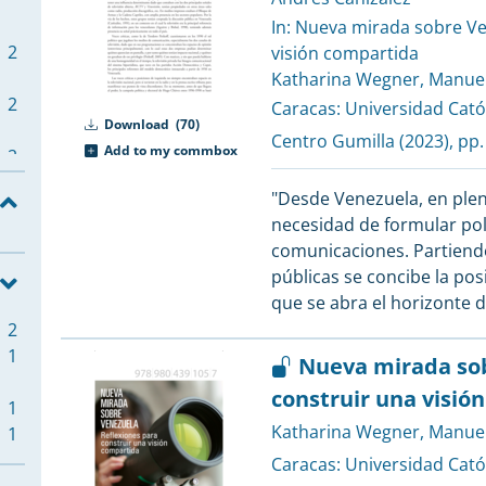
In: Nueva mirada sobre Ve
2
visión compartida
Katharina Wegner
,
Manuel
2
Caracas:
Universidad Cató
Download
(70)
Centro Gumilla
(2023), pp.
Add to my commbox
2
"Desde Venezuela, en pleno 
2
necesidad de formular pol
comunicaciones. Partiendo
públicas se concibe la posi
2
que se abra el horizonte 
2
1
Nueva mirada sob
2
2
construir una visió
1
Katharina Wegner
,
Manuel
1
2
Caracas:
Universidad Cató