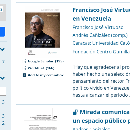
és
Francisco José Virtu
en Venezuela
Francisco José Virtuoso
Andrés Cañizález (comp.)
Caracas:
Universidad Cató
Fundación Centro Gumilla
7
Google Scholar
(195)
"Hay que agradecer al pro
WorldCat
(166)
haber hecho una selección
Add to my commbox
pensamiento del rector Fra
político vivido en Venezue
hasta alcanzar el período
3
Mirada comunicaci
3
un espacio público 
2
Andrés Cañizález